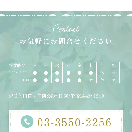
Contact
お気軽にお問合せください
診療時間
月
火
水
木
金
土
日
祝
●
●
●
●
●
●
休
休
9:00~12:00
●
●
●
●
●
休
休
休
15:00~18:00
※受付時間：午前8:45~11:30/午後14:45~18:00