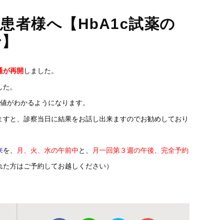
患者様へ【HbA1c試薬の
せ】
しました。
通が再開
した。
値がわかるようになります。
ますと、診察当日に結果をお話し出来ますのでお勧めしており
来
を、
月、火、水の午前中
と、
月一回第３週の午後、完全予約
れた方はご予約してお越しください）