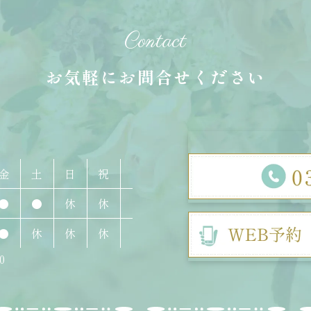
Contact
お気軽にお問合せください
金
土
日
祝
●
●
休
休
●
休
休
休
0