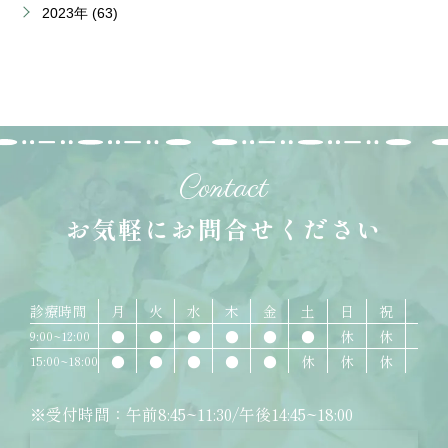
2023年 (63)
Contact
お気軽にお問合せください
診療時間
月
火
水
木
金
土
日
祝
●
●
●
●
●
●
休
休
9:00~12:00
●
●
●
●
●
休
休
休
15:00~18:00
※受付時間：午前8:45~11:30/午後14:45~18:00