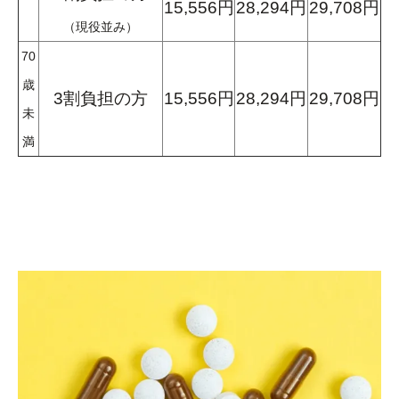
15,556円
28,294円
29,708円
（現役並み）
70
歳
3割負担の方
15,556円
28,294円
29,708
円
未
満