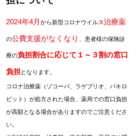
担について
2024年4月
治療薬
から新型コロナウイルス
公費支援がなくなり
の
、患者様の保険診
負担割合に応じて１～３割の窓口
療の
負担
となります。
コロナ治療薬（ゾコーバ、ラゲブリオ、パキロ
ビット）が処方された場合、薬局での窓口負担
が高額となる場合がありますのでご注意くださ
い。