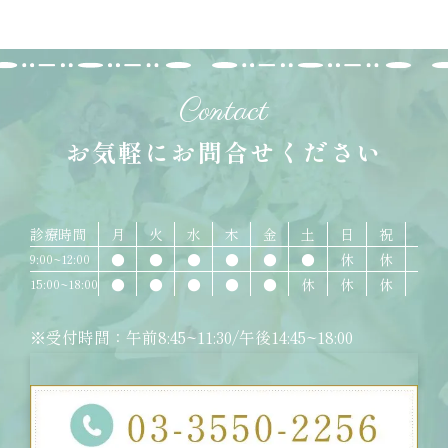
Contact
お気軽にお問合せください
診療時間
月
火
水
木
金
土
日
祝
●
●
●
●
●
●
休
休
9:00~12:00
●
●
●
●
●
休
休
休
15:00~18:00
※受付時間：午前8:45~11:30/午後14:45~18:00