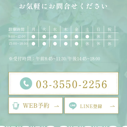
お気軽にお問合せください
診療時間
月
火
水
木
金
土
日
祝
●
●
●
●
●
●
休
休
9:00~12:00
●
●
●
●
●
休
休
休
15:00~18:00
※受付時間：午前8:45~11:30/午後14:45~18:00